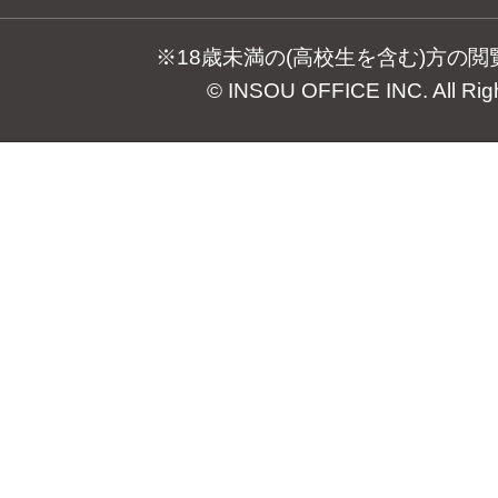
※18歳未満の(高校生を含む)方の
© INSOU OFFICE INC. All Rig