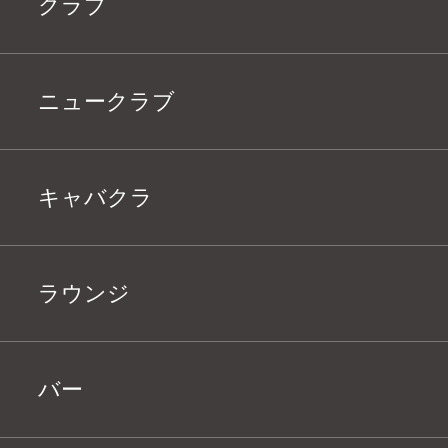
クラブ
ニュークラブ
キャバクラ
ラウンジ
バー