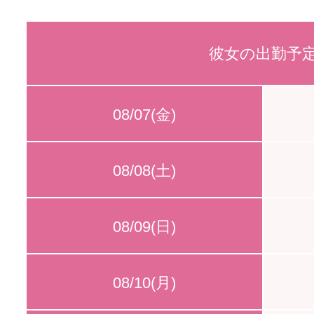
彼女の出勤予
08/07(金)
08/08(土)
08/09(日)
08/10(月)