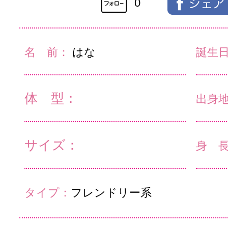
0
名 前：
はな
誕生
体 型：
出身
サイズ：
身 
タイプ：
フレンドリー系