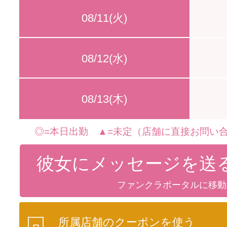
08/11(火)
08/12(水)
08/13(木)
◎=本日出勤 ▲=未定（店舗に直接お問い合
彼女にメッセージを送
ファンクラポータルに移動
所属店舗のクーポンを使う